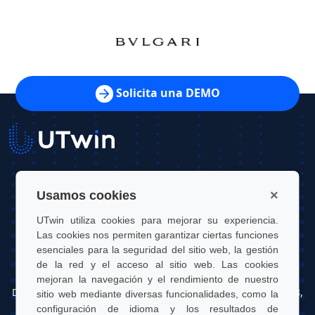
Solicita una DEMO
UTwin S.r.l.
×
Usamos cookies
Contacto: info@utwin.it
UTwin utiliza cookies para mejorar su experiencia.
Las cookies nos permiten garantizar ciertas funciones
VAT: 12255450012
esenciales para la seguridad del sitio web, la gestión
de la red y el acceso al sitio web. Las cookies
Dirección legal: Via Davide Bertolotti, 7, 10121, Turín, Italia
mejoran la navegación y el rendimiento de nuestro
Dirección operativa: OGR Tech, Corso Castelfidardo 22, 10128,
sitio web mediante diversas funcionalidades, como la
Turín, Italia
configuración de idioma y los resultados de