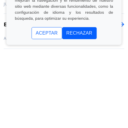
mejoran la navegación y el rendimiento de nuestro
JULIO 2022
sitio web mediante diversas funcionalidades, como la
configuración de idioma y los resultados de
búsqueda, para optimizar su experiencia.
Estrellas tecnológicas
ACEPTAR
RECHAZAR
ABRIL 2022
Programa Global Startup
NOVIEMBRE 2021
Reconstruir
SEPTIEMBRE 2021