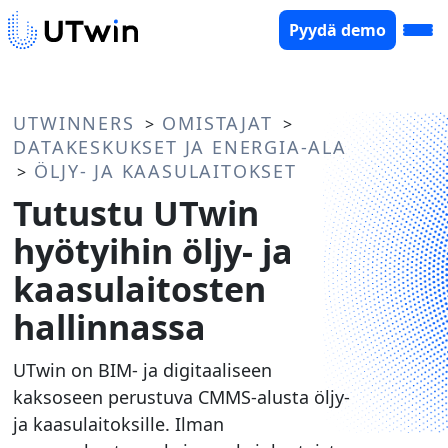
Pyydä demo
UTWINNERS
OMISTAJAT
>
>
DATAKESKUKSET JA ENERGIA-ALA
ÖLJY- JA KAASULAITOKSET
>
Tutustu UTwin
hyötyihin öljy- ja
kaasulaitosten
hallinnassa
UTwin on BIM- ja digitaaliseen
kaksoseen perustuva CMMS-alusta öljy-
ja kaasulaitoksille. Ilman