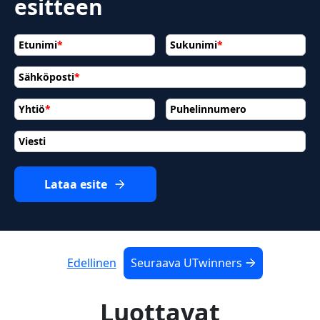
esitteen
Etunimi
*
Sukunimi
*
Sähköposti
*
Yhtiö
*
Puhelinnumero
Viesti
Lataa esite
Edellinen
Seuraava UTwinners
Luottavat