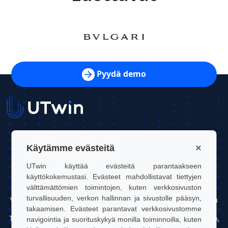
Pyydä demo
UTwin S.r.l.
×
Käytämme evästeitä
Yhteystiedot: info@utwin.it
UTwin käyttää evästeitä parantaakseen
käyttökokemustasi. Evästeet mahdollistavat tiettyjen
ALV: 12255450012
välttämättömien toimintojen, kuten verkkosivuston
turvallisuuden, verkon hallinnan ja sivustolle pääsyn,
Virallinen osoite: Via Davide Bertolotti, 7, 10121, Torino, Italia
takaamisen. Evästeet parantavat verkkosivustomme
Toimipaikka: OGR Tech, Corso Castelfidardo 22, 10128, Torino,
navigointia ja suorituskykyä monilla toiminnoilla, kuten