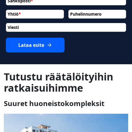
Sähköposti
*
Yhtiö
*
Puhelinnumero
Viesti
Lataa esite
Tutustu räätälöityihin
ratkaisuihimme
Suuret huoneistokompleksit