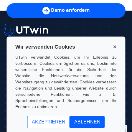
Demo anfordern
×
Wir verwenden Cookies
UTwin S.r.l.
UTwin verwendet Cookies, um Ihr Erlebnis zu
Kontakt: info@utwin.it
verbessern. Cookies ermöglichen es uns, bestimmte
wesentliche Funktionen für die Sicherheit der
MwSt.: 12255450012
Website, die Netzwerkverwaltung und den
Websitezugang zu gewährleisten. Cookies verbessern
Rechtsadresse: Via Davide Bertolotti, 7, 10121, Turin, Italien
die Navigation und Leistung unserer Website durch
Betriebsadresse: OGR Tech, Corso Castelfidardo 22, 10128,
verschiedene Funktionen, wie z. B.
Turin, Italien
Spracheinstellungen und Suchergebnisse, um Ihr
Erlebnis zu optimieren.
UTwin S.r.l. | © UTWIN 2026, Alle Rechte vorbehalten
AKZEPTIEREN
ABLEHNEN