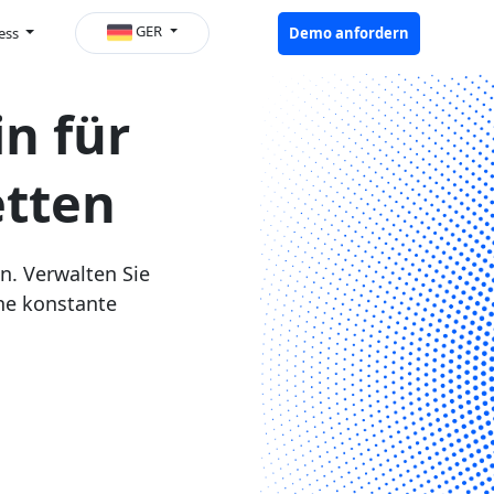
GER
ess
Demo anfordern
n für
tten
n. Verwalten Sie
ine konstante