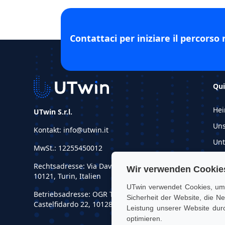
Contattaci per iniziare il percorso 
Qui
He
UTwin S.r.l.
Uns
Kontakt: info@utwin.it
Un
MwSt.: 12255450012
Kun
Rechtsadresse: Via Davide Bertolotti, 7,
Wir verwenden Cookie
Inf
10121, Turin, Italien
UTwin verwendet Cookies, um 
Dem
Betriebsadresse: OGR Tech, Corso
Sicherheit der Website, die 
Castelfidardo 22, 10128, Turin, Italien
Leistung unserer Website dur
optimieren.