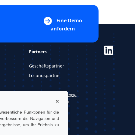
Eine Demo
anfordern
Partners
Geschäftspartner
r
Lösungspartner
UTwin S.r.l. | © UTWIN 2026,
×
Alle Rechte vorbehalten
esentliche Funktionen für die
verbessern die Navigation und
rgebnisse, um Ihr Erlebnis zu