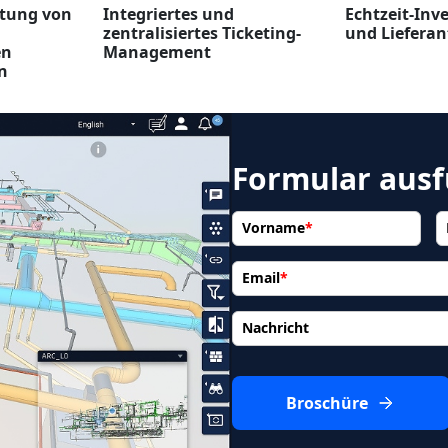
tung von
Integriertes und
Echtzeit-Inv
zentralisiertes Ticketing-
und Liefer
en
Management
n
Formular ausf
Vorname
*
Email
*
Nachricht
Broschüre