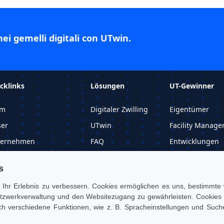
nei gemelli digitali con UTwin.
cklinks
Lösungen
UT-Gewinner
im
Digitaler Zwilling
Eigentümer
er
UTwin
Facility Manage
ternehmen
FAQ
Entwicklungen
dengeschichten
Preis
Berater
s
ormationsmaterial
Ihr Erlebnis zu verbessern. Cookies ermöglichen es uns, bestimmte w
o anfordern
Netzwerkverwaltung und den Websitezugang zu gewährleisten. Cookies 
ch verschiedene Funktionen, wie z. B. Spracheinstellungen und Suche