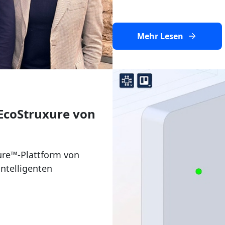
Mehr Lesen
EcoStruxure von
ure™-Plattform von
intelligenten