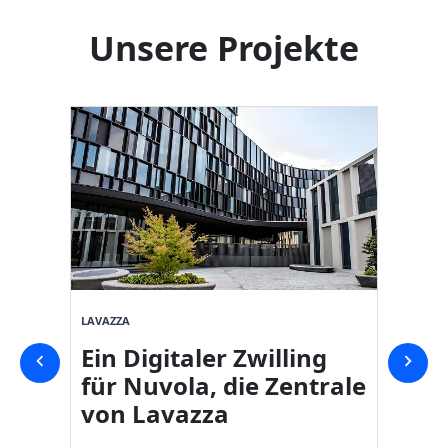
Unsere Projekte
LAVAZZA
SVICOM
Ein Digitaler Zwilling
Digit
für Nuvola, die Zentrale
Eink
von Lavazza
Carr