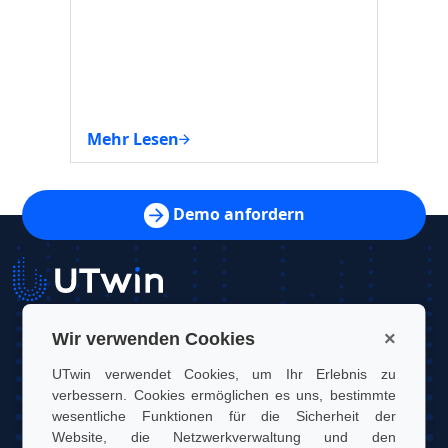
Mehr Lesen
Mehr 
Demo anfordern
×
Wir verwenden Cookies
UTwin S.r.l.
UTwin verwendet Cookies, um Ihr Erlebnis zu
Kontakt: info@utwin.it
verbessern. Cookies ermöglichen es uns, bestimmte
wesentliche Funktionen für die Sicherheit der
MwSt.: 12255450012
Website, die Netzwerkverwaltung und den