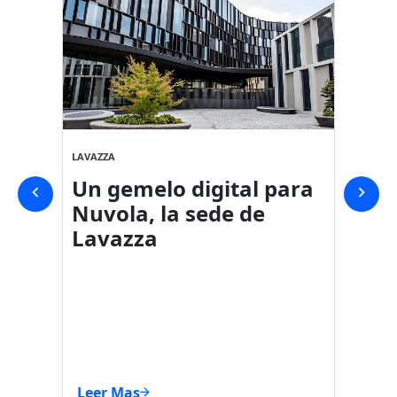
LAVAZZA
SVICOM
Un gemelo digital para
Geme
Nuvola, la sede de
cent
Lavazza
Carr
Leer Mas
Leer 