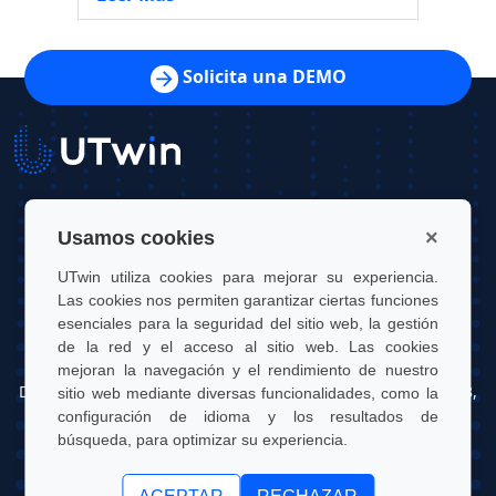
Solicita una DEMO
UTwin S.r.l.
×
Usamos cookies
Contacto: info@utwin.it
UTwin utiliza cookies para mejorar su experiencia.
Las cookies nos permiten garantizar ciertas funciones
VAT: 12255450012
esenciales para la seguridad del sitio web, la gestión
de la red y el acceso al sitio web. Las cookies
Dirección legal: Via Davide Bertolotti, 7, 10121, Turín, Italia
mejoran la navegación y el rendimiento de nuestro
Dirección operativa: OGR Tech, Corso Castelfidardo 22, 10128,
sitio web mediante diversas funcionalidades, como la
Turín, Italia
configuración de idioma y los resultados de
búsqueda, para optimizar su experiencia.
UTwin S.r.l. | © UTWIN 2026, Todos los derechos reservados