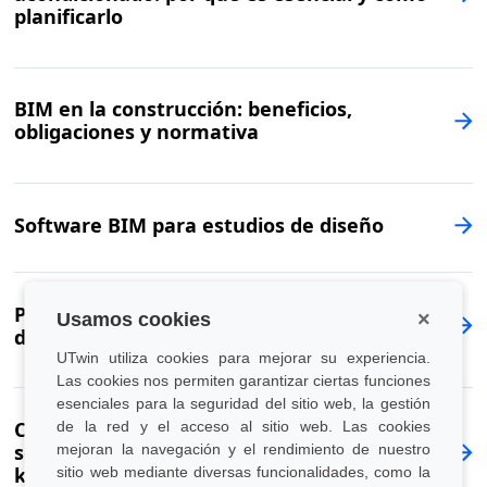
planificarlo
BIM en la construcción: beneficios,
obligaciones y normativa
Software BIM para estudios de diseño
Pasaporte de renovación y mantenimiento
×
Usamos cookies
de edificios: qué es y cómo funciona
UTwin utiliza cookies para mejorar su experiencia.
Las cookies nos permiten garantizar ciertas funciones
esenciales para la seguridad del sitio web, la gestión
CMMS-ohjelmisto: mitä se on ja miksi valita
de la red y el acceso al sitio web. Las cookies
se rakennusten ja kiinteistöjen
mejoran la navegación y el rendimiento de nuestro
kunnossapitoon
sitio web mediante diversas funcionalidades, como la