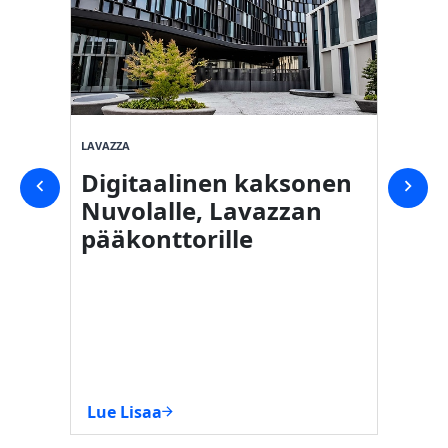
LAVAZZA
SVICOM
Digitaalinen kaksonen
Digi
Nuvolalle, Lavazzan
osto
pääkonttorille
Carr
Lue Lisaa
Lue Li