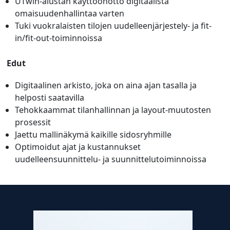
UTwin-alustan käyttöönotto digitaalista
omaisuudenhallintaa varten
Tuki vuokralaisten tilojen uudelleenjärjestely- ja fit-
in/fit-out-toiminnoissa
Edut
Digitaalinen arkisto, joka on aina ajan tasalla ja
helposti saatavilla
Tehokkaammat tilanhallinnan ja layout-muutosten
prosessit
Jaettu mallinäkymä kaikille sidosryhmille
Optimoidut ajat ja kustannukset
uudelleensuunnittelu- ja suunnittelutoiminnoissa