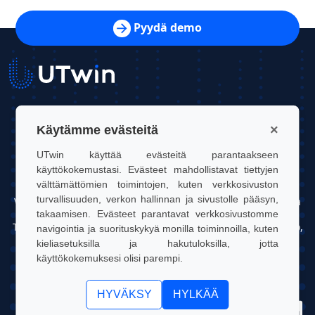
Pyydä demo
UTwin S.r.l.
×
Käytämme evästeitä
Yhteystiedot: info@utwin.it
UTwin käyttää evästeitä parantaakseen
käyttökokemustasi. Evästeet mahdollistavat tiettyjen
ALV: 12255450012
välttämättömien toimintojen, kuten verkkosivuston
turvallisuuden, verkon hallinnan ja sivustolle pääsyn,
Virallinen osoite: Via Davide Bertolotti, 7, 10121, Torino, Italia
takaamisen. Evästeet parantavat verkkosivustomme
Toimipaikka: OGR Tech, Corso Castelfidardo 22, 10128, Torino,
navigointia ja suorituskykyä monilla toiminnoilla, kuten
Italia
kieliasetuksilla ja hakutuloksilla, jotta
käyttökokemuksesi olisi parempi.
UTwin S.r.l. | © UTWIN 2026, Kaikki oikeudet pidätetään
HYVÄKSY
HYLKÄÄ