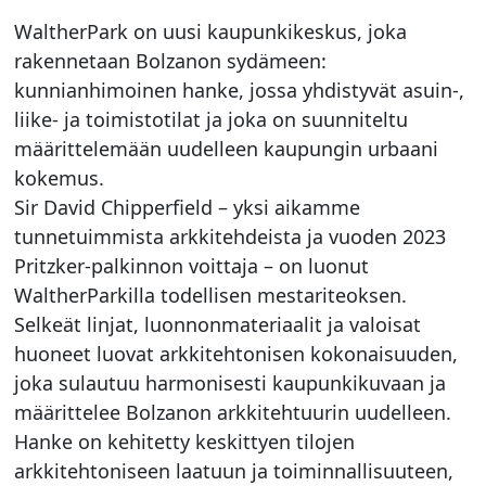
WaltherPark on uusi kaupunkikeskus, joka
rakennetaan Bolzanon sydämeen:
kunnianhimoinen hanke, jossa yhdistyvät asuin-,
liike- ja toimistotilat ja joka on suunniteltu
määrittelemään uudelleen kaupungin urbaani
kokemus.
Sir David Chipperfield – yksi aikamme
tunnetuimmista arkkitehdeista ja vuoden 2023
Pritzker-palkinnon voittaja – on luonut
WaltherParkilla todellisen mestariteoksen.
Selkeät linjat, luonnonmateriaalit ja valoisat
huoneet luovat arkkitehtonisen kokonaisuuden,
joka sulautuu harmonisesti kaupunkikuvaan ja
määrittelee Bolzanon arkkitehtuurin uudelleen.
Hanke on kehitetty keskittyen tilojen
arkkitehtoniseen laatuun ja toiminnallisuuteen,