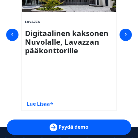
LAVAZZA
SVICOM
Digitaalinen kaksonen
Digi
Nuvolalle, Lavazzan
osto
pääkonttorille
Carr
Lue Lisaa
Lue Li
Pyydä demo