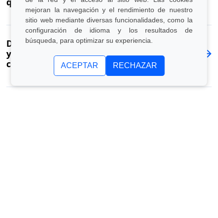
qué debes saber
mejoran la navegación y el rendimiento de nuestro
sitio web mediante diversas funcionalidades, como la
configuración de idioma y los resultados de
búsqueda, para optimizar su experiencia.
Diferencia entre mantenimiento ordinario
y extraordinario: tabla, ejemplos y
comparación de costes
ACEPTAR
RECHAZAR
Mantenimiento de instalaciones eléctricas:
¿ordinario o extraordinario? Diferencias y lo
que debes saber
Energy manager: qué hace, cuánto gana y
cuándo es obligatoria su designación