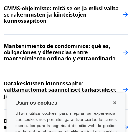
CMMS-ohjelmisto: mitä se on ja miksi valita
se rakennusten ja kiinteistöjen
kunnossapitoon
Mantenimiento de condominios: qué es,
obligaciones y diferencias entre
mantenimiento ordinario y extraordinario
Datakeskusten kunnossapito:
välttämättömät säännölliset tarkastukset
ja miksi ohjelmistoa kannattaa käyttää
×
Usamos cookies
UTwin utiliza cookies para mejorar su experiencia.
Las cookies nos permiten garantizar ciertas funciones
Diferencia entre mantenimiento
esenciales para la seguridad del sitio web, la gestión
extraordinario y rehabilitación de edificios:
de la red y el acceso al sitio web. Las cookies