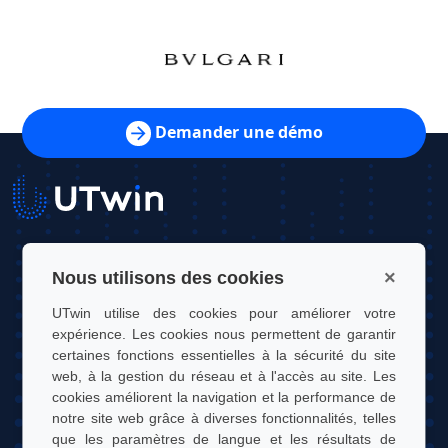
Demander une démo
UTwin S.r.l.
×
Nous utilisons des cookies
Contact : info@utwin.it
UTwin utilise des cookies pour améliorer votre
expérience. Les cookies nous permettent de garantir
TVA : 12255450012
certaines fonctions essentielles à la sécurité du site
web, à la gestion du réseau et à l'accès au site. Les
Adresse légale : Via Davide Bertolotti, 7, 10121, Turin, Italie
cookies améliorent la navigation et la performance de
Adresse d'exploitation : OGR Tech, Corso Castelfidardo 22,
notre site web grâce à diverses fonctionnalités, telles
10128, Turin, Italie
que les paramètres de langue et les résultats de