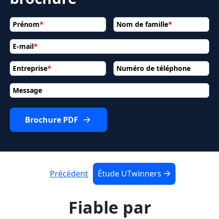
Prénom
*
Nom de famille
*
E-mail
*
Entreprise
*
Numéro de téléphone
Message
Brochure PDF
Précédent
Étude UTwinners
Fiable par