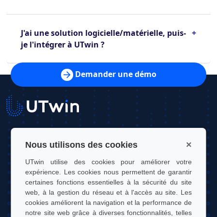
J'ai une solution logicielle/matérielle, puis-
+
je l'intégrer à UTwin ?
Demander une démo
UTwin S.r.l.
×
Nous utilisons des cookies
Contact : info@utwin.it
UTwin utilise des cookies pour améliorer votre
expérience. Les cookies nous permettent de garantir
TVA : 12255450012
certaines fonctions essentielles à la sécurité du site
web, à la gestion du réseau et à l'accès au site. Les
Adresse légale : Via Davide Bertolotti, 7, 10121, Turin, Italie
cookies améliorent la navigation et la performance de
Adresse d'exploitation : OGR Tech, Corso Castelfidardo 22,
notre site web grâce à diverses fonctionnalités, telles