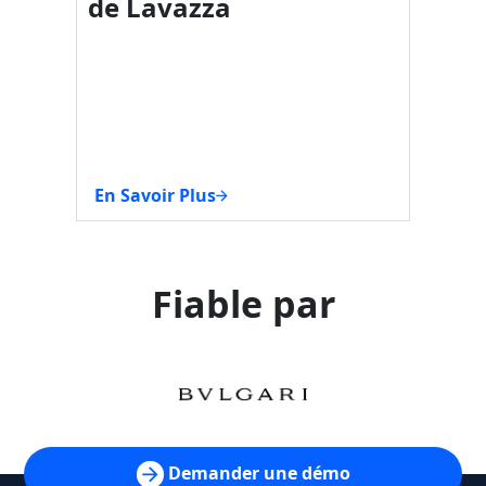
de Lavazza
comm
Carr
En Savoir Plus
En Sav
Fiable par
Demander une démo