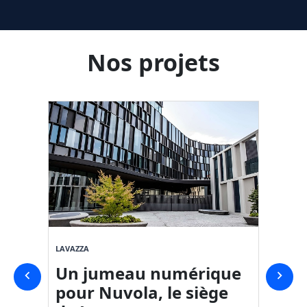
Nos projets
LAVAZZA
SVICOM
Un jumeau numérique
Jume
pour Nuvola, le siège
dans