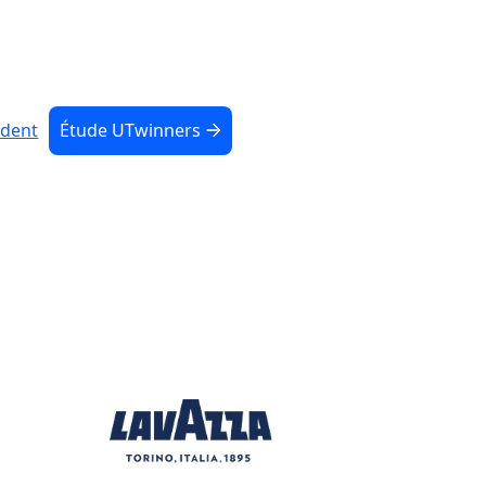
édent
Étude UTwinners