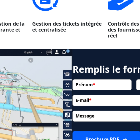
tion de la
Gestion des tickets intégrée
Contrôle des
rante et
et centralisée
des fourniss
réel
Remplis le fo
Prénom
*
E-mail
*
Message
Brochure PDF