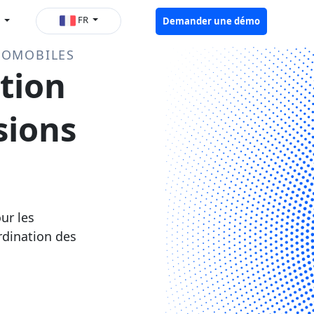
FR
s
Demander une démo
TOMOBILES
ation
sions
ur les
ordination des