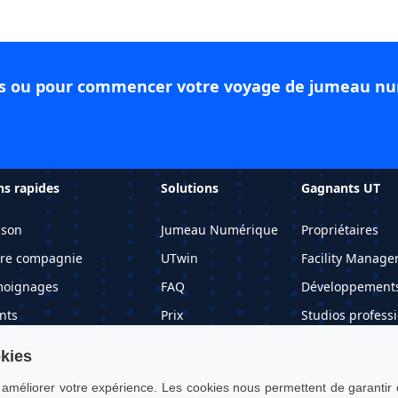
lus ou pour commencer votre voyage de jumeau n
ns rapides
Solutions
Gagnants UT
ison
Jumeau Numérique
Propriétaires
re compagnie
UTwin
Facility Manage
moignages
FAQ
Développement
ents
Prix
Studios profess
ériel d'information
okies
mander une
 améliorer votre expérience. Les cookies nous permettent de garantir c