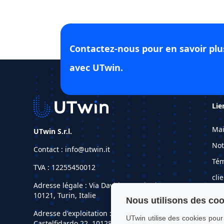
Contactez-nous pour en savoir p
avec UTwin.
Lie
Ma
UTwin S.r.l.
Not
Contact : info@utwin.it
Té
TVA : 12255450012
cli
Adresse légale : Via Davide Bertolotti, 7,
Mat
10121, Turin, Italie
Nous utilisons des co
De
Adresse d'exploitation : OGR Tech, Corso
UTwin utilise des cookies pour
Castelfidardo 22, 10128, Turin, Italie