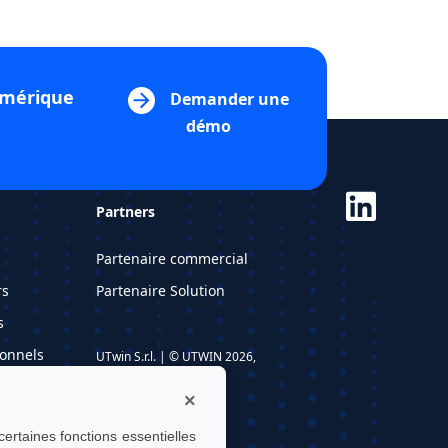
umérique
Demander une
démo
Partners
Partenaire commercial
rs
Partenaire Solution
s
ionnels
UTwin S.r.l. | © UTWIN 2026,
Tous droits réservés
×
ertaines fonctions essentielles