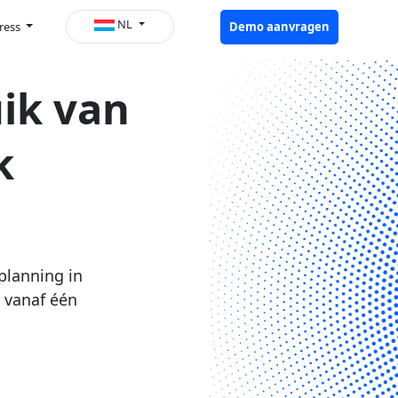
NL
ress
Demo aanvragen
ik van
k
planning in
k vanaf één