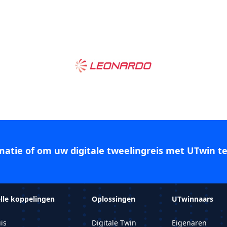
atie of om uw digitale tweelingreis met UTwin te
lle koppelingen
Oplossingen
UTwinnaars
is
Digitale Twin
Eigenaren