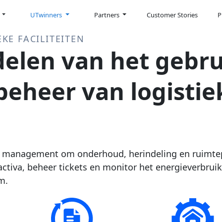
n
UTwinners
Partners
Customer Stories
P
EKE FACILITEITEN
elen van het gebru
beheer van logistie
lity management om onderhoud, herindeling en ruimte
g activa, beheer tickets en monitor het energieverbrui
m.