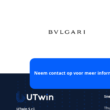
Neem contact op voor meer inform
Sne
Thu
UTwin S.r.l.