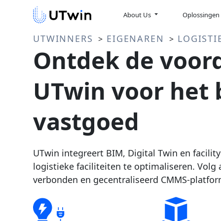
About Us
Oplossinge
UTWINNERS
EIGENAREN
LOGISTI
>
>
Ontdek de voord
UTwin voor het 
vastgoed
UTwin integreert BIM, Digital Twin en faci
logistieke faciliteiten te optimaliseren. Vol
verbonden en gecentraliseerd CMMS-platfor