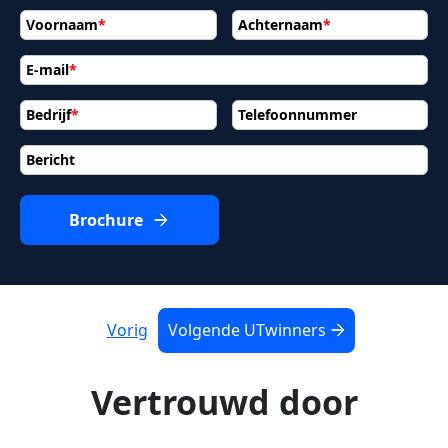
Voornaam
*
Achternaam
*
E-mail
*
Bedrijf
*
Telefoonnummer
Bericht
Brochure
Vorig
Volgende UTwinners
Vertrouwd door