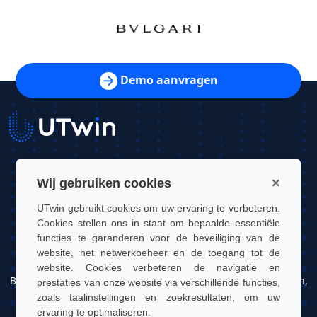
Demo aanvragen
UTwin S.r.l.
×
Wij gebruiken cookies
Contact: info@utwin.it
UTwin gebruikt cookies om uw ervaring te verbeteren.
Cookies stellen ons in staat om bepaalde essentiële
BTW: 12255450012
functies te garanderen voor de beveiliging van de
website, het netwerkbeheer en de toegang tot de
Juridisch adres: Via Davide Bertolotti, 7, 10121, Turijn, Italië
website. Cookies verbeteren de navigatie en
Bedrijfsadres: OGR Tech, Corso Castelfidardo 22, 10128, Turijn,
prestaties van onze website via verschillende functies,
Italië
zoals taalinstellingen en zoekresultaten, om uw
ervaring te optimaliseren.