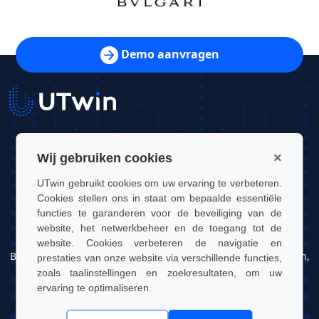
Demo aanvragen
UTwin S.r.l.
×
Wij gebruiken cookies
Contact: info@utwin.it
UTwin gebruikt cookies om uw ervaring te verbeteren.
Cookies stellen ons in staat om bepaalde essentiële
BTW: 12255450012
functies te garanderen voor de beveiliging van de
website, het netwerkbeheer en de toegang tot de
Juridisch adres: Via Davide Bertolotti, 7, 10121, Turijn, Italië
website. Cookies verbeteren de navigatie en
Bedrijfsadres: OGR Tech, Corso Castelfidardo 22, 10128, Turijn,
prestaties van onze website via verschillende functies,
Italië
zoals taalinstellingen en zoekresultaten, om uw
ervaring te optimaliseren.
UTwin S.r.l. | © UTWIN 2026, alle rechten voorbehouden