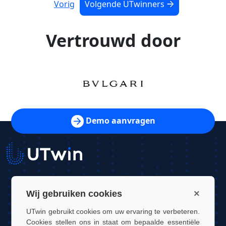
Vorig
Volgende UTwinners
Vertrouwd door
Demo aanvragen
UTwin S.r.l.
×
Wij gebruiken cookies
Contact: info@utwin.it
UTwin gebruikt cookies om uw ervaring te verbeteren.
Cookies stellen ons in staat om bepaalde essentiële