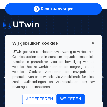
Demo aanvragen
UTwin S.r.l.
×
Wij gebruiken cookies
Contact: info@utwin.it
UTwin gebruikt cookies om uw ervaring te verbeteren.
Cookies stellen ons in staat om bepaalde essentiële
BTW: 12255450012
functies te garanderen voor de beveiliging van de
website, het netwerkbeheer en de toegang tot de
Juridisch adres: Via Davide Bertolotti, 7, 10121, Turijn, Italië
website. Cookies verbeteren de navigatie en
Bedrijfsadres: OGR Tech, Corso Castelfidardo 22, 10128, Turijn,
prestaties van onze website via verschillende functies,
Italië
zoals taalinstellingen en zoekresultaten, om uw
ervaring te optimaliseren.
UTwin S.r.l. | © UTWIN 2026, alle rechten voorbehouden
ACCEPTEREN
WEIGEREN