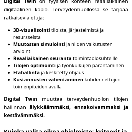
Digital Twin
on fyysisen kohteen reaaliaikainen
digitaalinen kopio. Terveydenhuollossa se tarjoaa
ratkaisevia etuja:
3D-visualisointi
tiloista, järjestelmistä ja
resursseista
Muutosten simulointi
ja niiden vaikutusten
arviointi
Reaaliaikainen seuranta
toimintaolosuhteille
Tilojen optimointi
ja työnkulkujen parantaminen
Etähallinta
ja keskitetty ohjaus
Kustannusten vähentäminen
kohdennettujen
toimenpiteiden avulla
Digital Twin
muuttaa terveydenhuollon tilojen
hallinnan
älykkäämmäksi, ennakoivammaksi ja
kestävämmäksi.
Kuinka valita oikea ohjelmisto: kriteerit ja