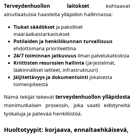
Terveydenhuollon laitokset
kohtaavat
ainutlaatuisia haasteita ylläpidon hallinnassa:
Tiukat säädökset
ja pakolliset
määräaikaistarkastukset
Potilaiden ja henkilökunnan turvallisuus
ehdottomana prioriteettina
24/7 toiminnan jatkuvuus
ilman palvelukatkoksia
Kriittisten resurssien hallinta
(järjestelmät,
lääkinnälliset laitteet, infrastruktuuri)
Jäljitettävyys ja dokumentointi
jokaisesta
toimenpiteestä
Nämä tekijät tekevät
terveydenhuollon ylläpidosta
monimutkaisen prosessin, joka vaatii edistyneitä
työkaluja ja pätevää henkilöstöä.
Huoltotyypit: korjaava, ennaltaehkäisevä,