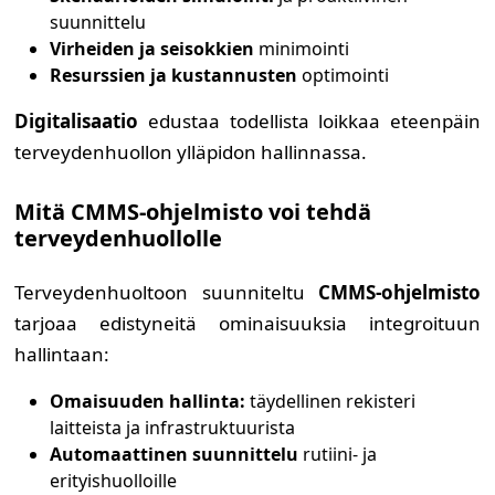
suunnittelu
Virheiden ja seisokkien
minimointi
Resurssien ja kustannusten
optimointi
Digitalisaatio
edustaa todellista loikkaa eteenpäin
terveydenhuollon ylläpidon hallinnassa.
Mitä CMMS-ohjelmisto voi tehdä
terveydenhuollolle
Terveydenhuoltoon suunniteltu
CMMS-ohjelmisto
tarjoaa edistyneitä ominaisuuksia integroituun
hallintaan:
Omaisuuden hallinta:
täydellinen rekisteri
laitteista ja infrastruktuurista
Automaattinen suunnittelu
rutiini- ja
erityishuolloille