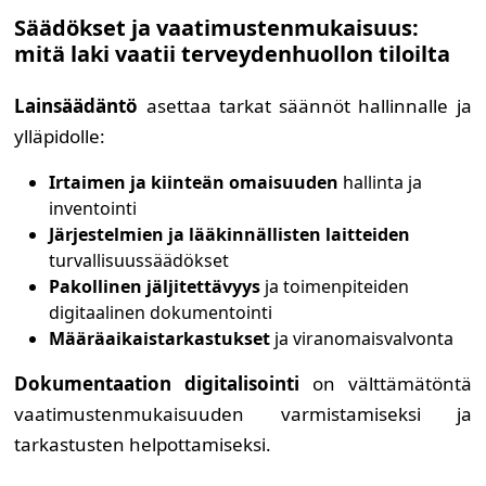
Säädökset ja vaatimustenmukaisuus:
mitä laki vaatii terveydenhuollon tiloilta
Lainsäädäntö
asettaa tarkat säännöt hallinnalle ja
ylläpidolle:
Irtaimen ja kiinteän omaisuuden
hallinta ja
inventointi
Järjestelmien ja lääkinnällisten laitteiden
turvallisuussäädökset
Pakollinen jäljitettävyys
ja toimenpiteiden
digitaalinen dokumentointi
Määräaikaistarkastukset
ja viranomaisvalvonta
Dokumentaation digitalisointi
on välttämätöntä
vaatimustenmukaisuuden varmistamiseksi ja
tarkastusten helpottamiseksi.