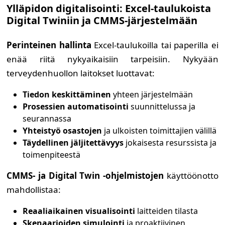
Ylläpidon digitalisointi: Excel-taulukoista
Digital Twiniin ja CMMS-järjestelmään
Perinteinen hallinta
Excel-taulukoilla tai paperilla ei
enää riitä nykyaikaisiin tarpeisiin. Nykyään
terveydenhuollon laitokset luottavat:
Tiedon keskittäminen
yhteen järjestelmään
Prosessien automatisointi
suunnittelussa ja
seurannassa
Yhteistyö osastojen
ja ulkoisten toimittajien välillä
Täydellinen jäljitettävyys
jokaisesta resurssista ja
toimenpiteestä
CMMS- ja Digital Twin -ohjelmistojen
käyttöönotto
mahdollistaa:
Reaaliaikainen visualisointi
laitteiden tilasta
Skenaarioiden simulointi
ja proaktiivinen