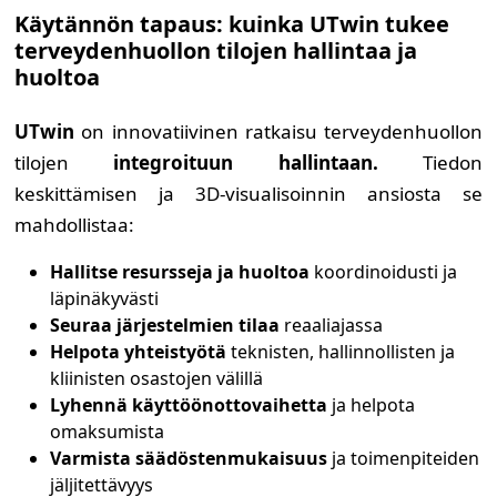
Käytännön tapaus: kuinka UTwin tukee
terveydenhuollon tilojen hallintaa ja
huoltoa
UTwin
on innovatiivinen ratkaisu terveydenhuollon
tilojen
integroituun hallintaan.
Tiedon
keskittämisen ja 3D-visualisoinnin ansiosta se
mahdollistaa:
Hallitse resursseja ja huoltoa
koordinoidusti ja
läpinäkyvästi
Seuraa järjestelmien tilaa
reaaliajassa
Helpota yhteistyötä
teknisten, hallinnollisten ja
kliinisten osastojen välillä
Lyhennä käyttöönottovaihetta
ja helpota
omaksumista
Varmista säädöstenmukaisuus
ja toimenpiteiden
jäljitettävyys