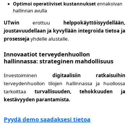
Optimoi operatiiviset kustannukset
ennakoivan
hallinnan avulla
UTwin
erottuu
helppokäyttöisyydellään,
joustavuudellaan ja kyvyllään integroida tietoa ja
prosesseja
yhdelle alustalle.
Innovaatiot terveydenhuollon
hallinnassa: strateginen mahdollisuus
Investoiminen
digitaalisiin ratkaisuihin
terveydenhuollon tilojen hallinnassa ja huollossa
tarkoittaa
turvallisuuden, tehokkuuden ja
kestävyyden parantamista.
Pyydä demo saadaksesi tietoa