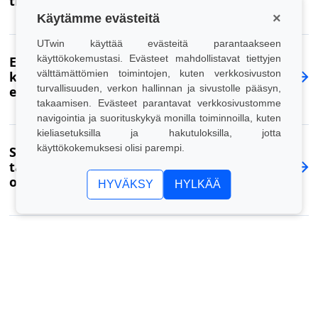
tietää
×
Käytämme evästeitä
UTwin käyttää evästeitä parantaakseen
käyttökokemustasi. Evästeet mahdollistavat tiettyjen
Ero tavanomaisen ja poikkeuksellisen
välttämättömien toimintojen, kuten verkkosivuston
kunnossapidon välillä: vertailutaulukko,
turvallisuuden, verkon hallinnan ja sivustolle pääsyn,
esimerkit ja kustannukset
takaamisen. Evästeet parantavat verkkosivustomme
navigointia ja suorituskykyä monilla toiminnoilla, kuten
kieliasetuksilla ja hakutuloksilla, jotta
käyttökokemuksesi olisi parempi.
Sähköjärjestelmien kunnossapito:
tavanomainen vai poikkeuksellinen? Erot ja
olennaiset tiedot
HYVÄKSY
HYLKÄÄ
Sähköjärjestelmien
kunnossapitosuunnitelma: miten se
laaditaan?