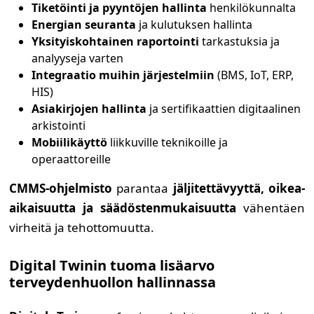
Tiketöinti ja pyyntöjen hallinta
henkilökunnalta
Energian seuranta
ja kulutuksen hallinta
Yksityiskohtainen raportointi
tarkastuksia ja
analyyseja varten
Integraatio muihin järjestelmiin
(BMS, IoT, ERP,
HIS)
Asiakirjojen hallinta
ja sertifikaattien digitaalinen
arkistointi
Mobiilikäyttö
liikkuville teknikoille ja
operaattoreille
CMMS-ohjelmisto
parantaa
jäljitettävyyttä, oikea-
aikaisuutta ja säädöstenmukaisuutta
vähentäen
virheitä ja tehottomuutta.
Digital Twinin tuoma lisäarvo
terveydenhuollon hallinnassa