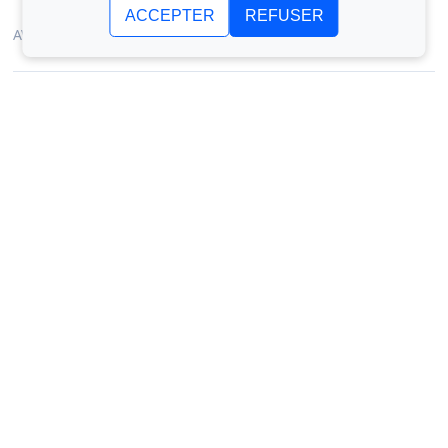
ACCEPTER
REFUSER
AVRIL 2022
Programme de démarrage mondial
NOVEMBRE 2021
Reconstruire
SEPTEMBRE 2021
Demander une démo