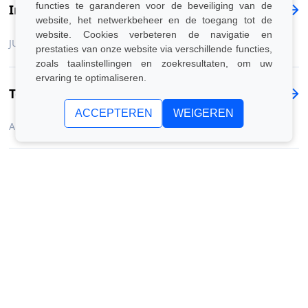
functies te garanderen voor de beveiliging van de
Intesa esg-klimaat
website, het netwerkbeheer en de toegang tot de
website. Cookies verbeteren de navigatie en
JULI 2022
prestaties van onze website via verschillende functies,
zoals taalinstellingen en zoekresultaten, om uw
ervaring te optimaliseren.
Techsterren
ACCEPTEREN
WEIGEREN
APRIL 2022
Wereldwijd startupprogramma
NOVEMBER 2021
Herbouwen
SEPTEMBER 2021