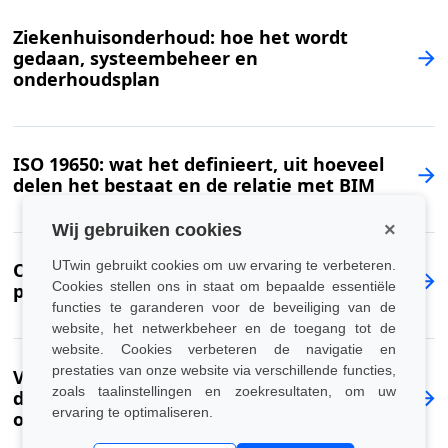
Ziekenhuisonderhoud: hoe het wordt
gedaan, systeembeheer en
onderhoudsplan
ISO 19650: wat het definieert, uit hoeveel
delen het bestaat en de relatie met BIM
×
Wij gebruiken cookies
UTwin gebruikt cookies om uw ervaring te verbeteren.
Onderhoud van logistieke faciliteiten:
Cookies stellen ons in staat om bepaalde essentiële
planvorming en software
functies te garanderen voor de beveiliging van de
website, het netwerkbeheer en de toegang tot de
website. Cookies verbeteren de navigatie en
prestaties van onze website via verschillende functies,
Verplicht BIM 2025: regelgeving, BIM-
zoals taalinstellingen en zoekresultaten, om uw
decreet en verplichtingen in Italië voor
ervaring te optimaliseren.
ontwerp