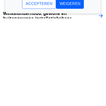
ACCEPTEREN
WEIGEREN
Winkelonderhoud: gewone en
buitengewone installatiebeheer
Onderhoudsplan van structuren: hoe het
wordt opgesteld, regelgeving en
praktijkvoorbeelden
BIM-software voor berekening, beheer en
monitoring van energieverbruik
EAM, CMMS, CAFM: de belangrijkste
verschillen