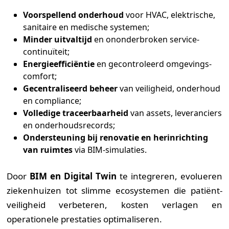
Voorspellend onderhoud
voor HVAC, elektrische,
sanitaire en medische systemen;
Minder uitvaltijd
en ononderbroken service­
continuïteit;
Energie­efficiëntie
en gecontroleerd omgevings­
comfort;
Gecentraliseerd beheer
van veiligheid, onderhoud
en compliance;
Volledige traceer­baarheid
van assets, leveranciers
en onderhouds­records;
Ondersteuning bij renovatie en her­inrichting
van ruimtes
via BIM-simulaties.
Door
BIM en Digital Twin
te integreren, evolueren
ziekenhuizen tot slimme ecosystemen die patiënt­
veiligheid verbeteren, kosten verlagen en
operationele prestaties optimaliseren.