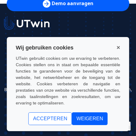
Demo aanvragen
UTwin S.r.l.
×
Wij gebruiken cookies
Contact: info@utwin.it
UTwin gebruikt cookies om uw ervaring te verbeteren.
Cookies stellen ons in staat om bepaalde essentiële
BTW: 12255450012
functies te garanderen voor de beveiliging van de
website, het netwerkbeheer en de toegang tot de
Juridisch adres: Via Davide Bertolotti, 7, 10121, Turijn, Italië
website. Cookies verbeteren de navigatie en
Bedrijfsadres: OGR Tech, Corso Castelfidardo 22, 10128, Turijn,
prestaties van onze website via verschillende functies,
Italië
zoals taalinstellingen en zoekresultaten, om uw
ervaring te optimaliseren.
UTwin S.r.l. | © UTWIN 2026, alle rechten voorbehouden
ACCEPTEREN
WEIGEREN